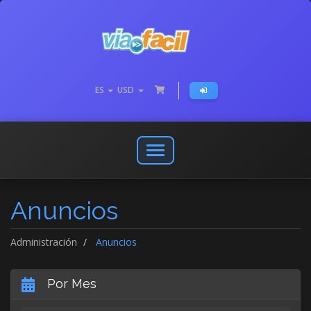
ES
USD
Abrir
o
cerrar
Anuncios
menú
de
navegación
Administración
Anuncios
Por Mes