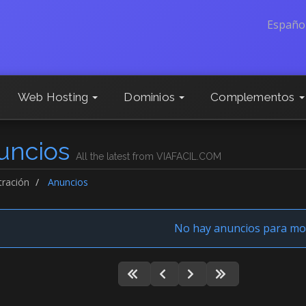
Españo
Web Hosting
Dominios
Complementos
uncios
All the latest from VIAFACIL.COM
tración
Anuncios
No hay anuncios para mo