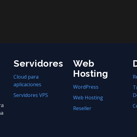
Servidores
Web
Hosting
Cloud para
R
aplicaciones
WordPress
T
Servidores VPS
D
Web Hosting
ra
C
Reseller
na