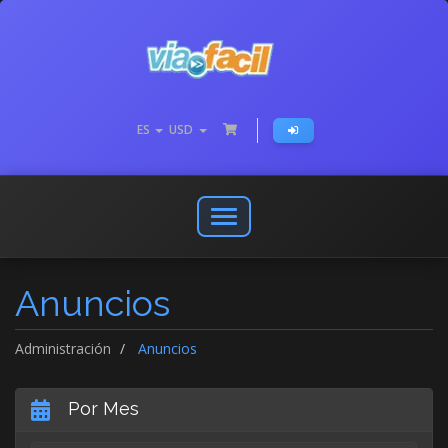
ES
USD
Abrir
o
cerrar
Anuncios
menú
de
navegación
Administración
Anuncios
Por Mes