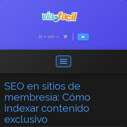
ES
USD
Abrir
o
cerrar
SEO en sitios de
menú
de
membresía: Cómo
navegación
indexar contenido
exclusivo