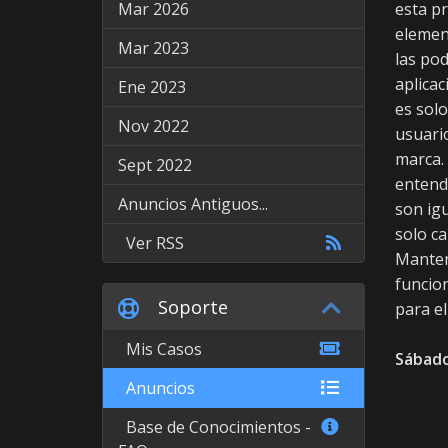
Mar 2026
esta pr
element
Mar 2023
las pod
aplicac
Ene 2023
es solo
Nov 2022
usuario
marca. 
Sept 2022
entende
Anuncios Antiguos...
son igu
solo ca
Ver RSS
Mantene
funcion
Soporte
para el
Mis Casos
Sábado
Anuncios
Base de Conocimientos -