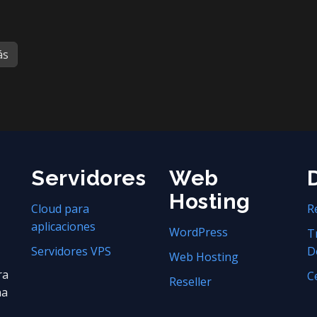
ás
Servidores
Web
Hosting
Cloud para
R
aplicaciones
WordPress
T
Servidores VPS
D
Web Hosting
ra
C
Reseller
na