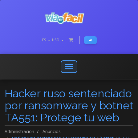
ES
USD
Abrir
o
cerrar
Hacker ruso sentenciado
menú
de
por ransomware y botnet
navegación
TA551: Protege tu web
Administración
Anuncios