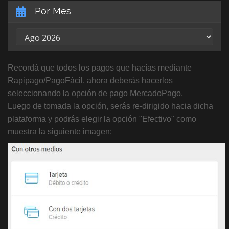
Por Mes
Recordá que todos los pagos que hacías mediante
Rapipago/PagoFácil, ahora deberás hacerlos
seleccionando la opción de pago MercadoPago.
Luego de tomada la opción, serás re-dirigido hacia dicha
plataforma y podrás elegir la opción "Efectivo" como
muestra la siguiente imagen: