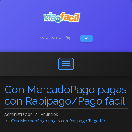
ES
USD
Abrir
o
cerrar
Con MercadoPago pagas
menú
de
con Rapipago/Pago fácil
navegación
Administración
Anuncios
Con MercadoPago pagas con Rapipago/Pago fácil