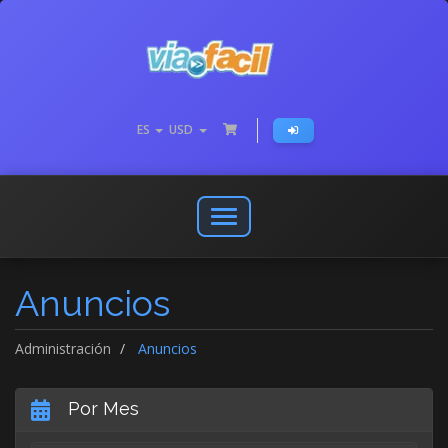
ES
USD
Abrir
o
cerrar
Anuncios
menú
de
navegación
Administración
Anuncios
Por Mes