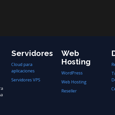
Servidores
Web
Hosting
Cloud para
R
aplicaciones
WordPress
T
Servidores VPS
D
Web Hosting
ra
C
Reseller
na