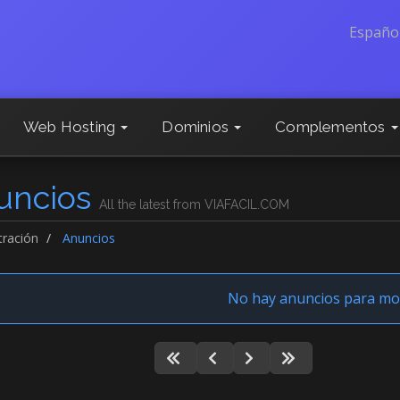
Españo
Web Hosting
Dominios
Complementos
uncios
All the latest from VIAFACIL.COM
tración
Anuncios
No hay anuncios para mo