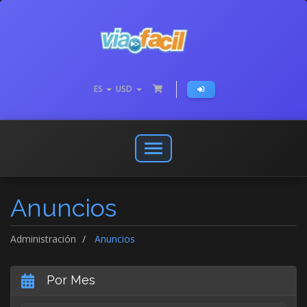
ES
USD
Abrir
o
cerrar
Anuncios
menú
de
navegación
Administración
Anuncios
Por Mes