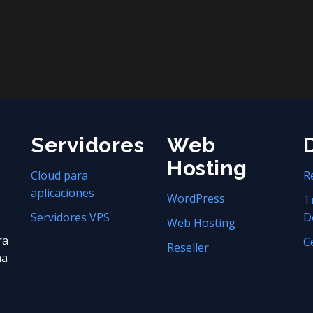
Servidores
Web
Hosting
Cloud para
R
aplicaciones
WordPress
T
Servidores VPS
D
Web Hosting
ra
C
Reseller
na