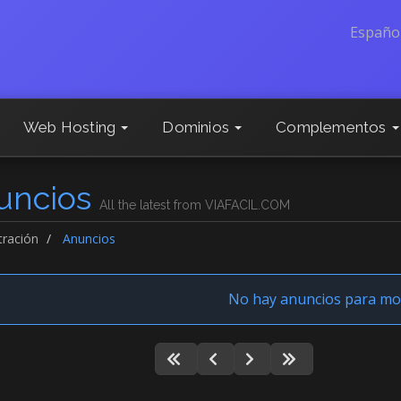
Españo
Web Hosting
Dominios
Complementos
uncios
All the latest from VIAFACIL.COM
tración
Anuncios
No hay anuncios para mo