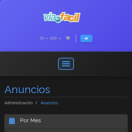
ES
USD
Abrir
o
cerrar
Anuncios
menú
de
navegación
Administración
Anuncios
Por Mes