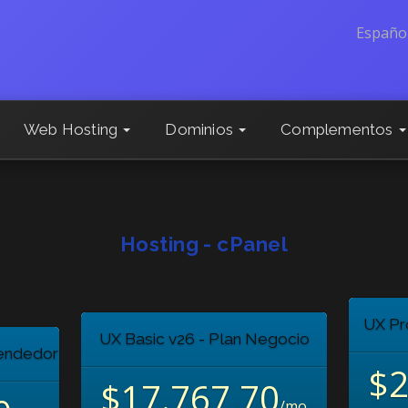
Españo
Web Hosting
Dominios
Complementos
Hosting - cPanel
UX Pro
UX Basic v26 - Plan Negocio
rendedor
$2
$17.767,70
/mo