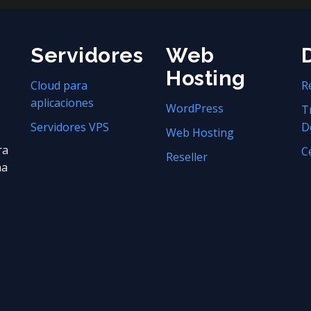
Servidores
Web
Hosting
Cloud para
R
aplicaciones
WordPress
T
Servidores VPS
D
Web Hosting
ra
C
Reseller
na