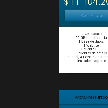
$11.104,2
Pedir Ahora
10 GB espacio
50 GB transferencia
1 Base de datos
1 Website
1 cuenta FTP
5 cuentas de emails
cPanel, autoinstalador, e
ilimitados, soporte
WordPress Inicio