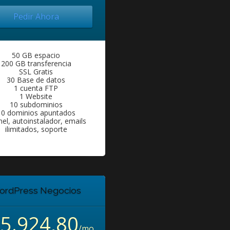
Pedir Ahora
50 GB espacio
200 GB transferencia
SSL Gratis
30 Base de datos
1 cuenta FTP
1 Website
10 subdominios
10 dominios apuntados
el, autoinstalador, emails
ilimitados, soporte
ordPress Negocios
5.924,80
/mo