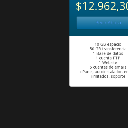
$12.962,3
Pedir Ahora
10 GB espacio
50 GB transferencia
1 Base de datos
1 cuenta FTP
1 Website
5 cuentas de emails
cPanel, autoinstalador, e
ilimitados, soporte