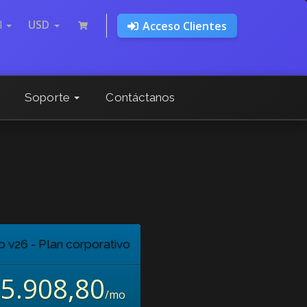
l
USD
Acceso Clientes
Soporte
Contáctanos
 v26 - Plan corporativo
5.908,80
/mo