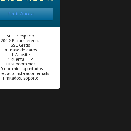
Pedir Ahora
50 GB espacio
200 GB transferencia
SSL Gratis
30 Base de datos
1 Website
1 cuenta FTP
10 subdominios
10 dominios apuntados
el, autoinstalador, emails
ilimitados, soporte