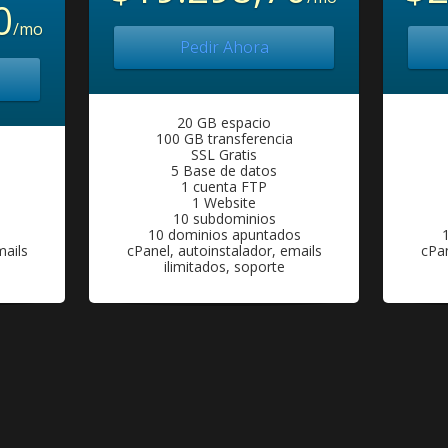
0
/mo
Pedir Ahora
20 GB espacio
100 GB transferencia
SSL Gratis
5 Base de datos
1 cuenta FTP
1 Website
10 subdominios
10 dominios apuntados
mails
cPanel, autoinstalador, emails
cPan
ilimitados, soporte