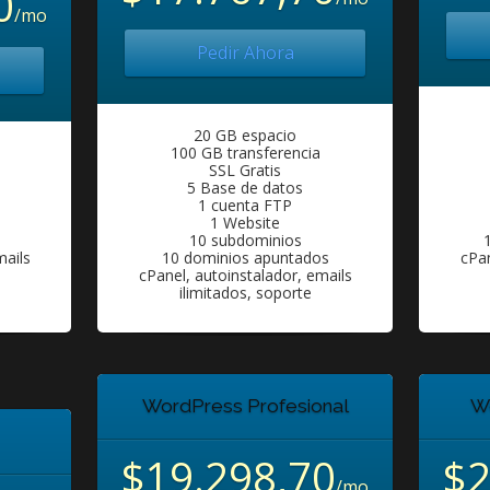
0
/mo
Pedir Ahora
20 GB espacio
100 GB transferencia
SSL Gratis
5 Base de datos
1 cuenta FTP
1 Website
10 subdominios
mails
10 dominios apuntados
cPan
cPanel, autoinstalador, emails
ilimitados, soporte
WordPress Profesional
W
$19.298,70
$2
/mo