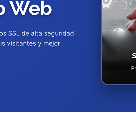
io Web
dos SSL de alta seguridad.
us visitantes y mejor
S
P