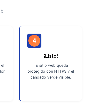
eb
4
¡Listo!
 el
Tu sitio web queda
dor
protegido con HTTPS y el
candado verde visible.