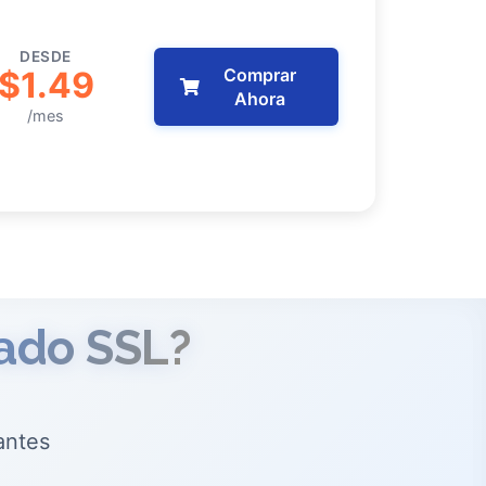
DESDE
$1.49
Comprar
Ahora
/mes
cado SSL?
antes