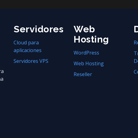
Servidores
Web
Hosting
Cloud para
R
aplicaciones
WordPress
T
Servidores VPS
D
Web Hosting
ra
C
Reseller
na