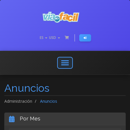
ES
USD
Abrir
o
cerrar
Anuncios
menú
de
navegación
Administración
Anuncios
Por Mes