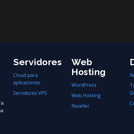
Servidores
Web
Hosting
Cloud para
R
aplicaciones
WordPress
T
Servidores VPS
D
Web Hosting
ra
C
Reseller
na