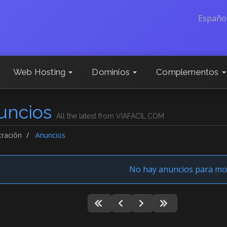
Españo
Web Hosting
Dominios
Complementos
uncios
All the latest from VIAFACIL.COM
tración
Anuncios
No hay anuncios para mo